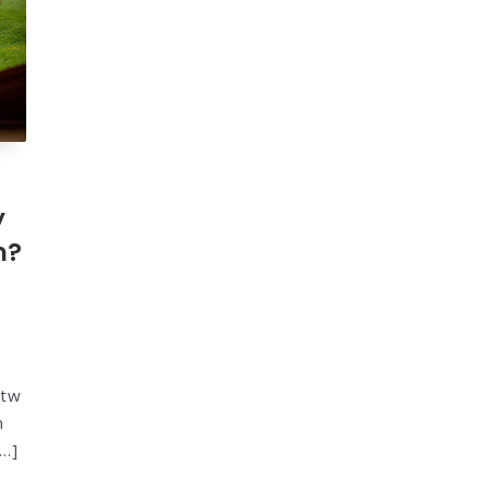
y
m?
rtw
m
[…]