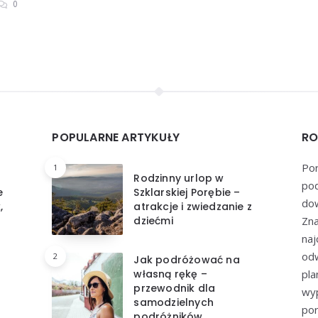
0
POPULARNE ARTYKUŁY
RO
Por
1
Rodzinny urlop w
pod
e
Szklarskiej Porębie –
dow
,
atrakcje i zwiedzanie z
dziećmi
Zna
naj
odw
2
Jak podróżować na
własną rękę –
pl
przewodnik dla
wyp
samodzielnych
por
podróżników