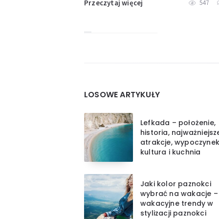
Przeczytaj więcej
547
Widgets
LOSOWE ARTYKUŁY
Lefkada – położenie,
historia, najważniejsz
atrakcje, wypoczynek
kultura i kuchnia
Jaki kolor paznokci
wybrać na wakacje –
wakacyjne trendy w
stylizacji paznokci