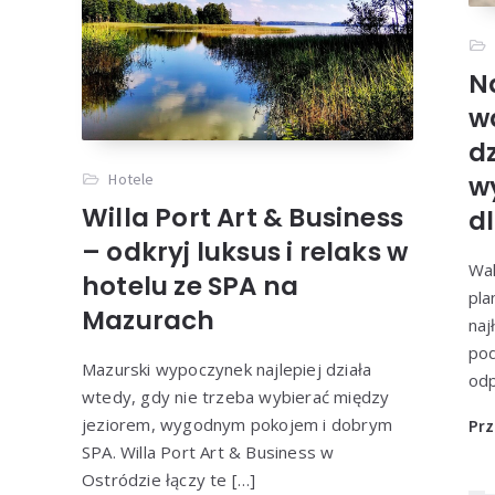
N
w
d
w
Hotele
Willa Port Art & Business
dl
– odkryj luksus i relaks w
Wak
hotelu ze SPA na
pla
Mazurach
naj
pod
Mazurski wypoczynek najlepiej działa
odp
wtedy, gdy nie trzeba wybierać między
jeziorem, wygodnym pokojem i dobrym
Prz
SPA. Willa Port Art & Business w
Ostródzie łączy te […]