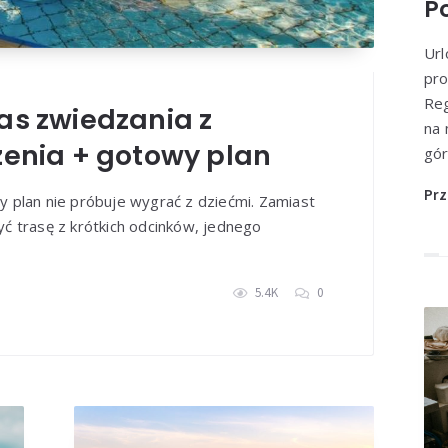
Po
RodzinnePodróże
13 marca, 2025
Ciekawostki
jne rzemiosło Podlasia – 
Url
pro
kultury regionalnej
Reg
s zwiedzania z
na 
Przeczytaj więcej
enia + gotowy plan
gór
Prz
 plan nie próbuje wygrać z dziećmi. Zamiast
żyć trasę z krótkich odcinków, jednego
5.4K
0
RodzinnePodróże
12 lutego, 2025
Miejsca