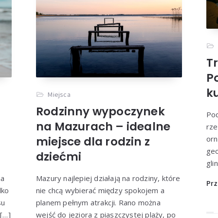
d z dziećmi nad polskie m
egląd nadmorskich miejsow
Przeczytaj więcej
T
P
k
Miejsca
Rodzinny wypoczynek
Pod
na Mazurach – idealne
rze
miejsce dla rodzin z
orn
geo
dziećmi
gli
na
Mazury najlepiej działają na rodziny, które
Prz
lko
nie chcą wybierać między spokojem a
su
planem pełnym atrakcji. Rano można
 […]
wejść do jeziora z piaszczystej plaży, po