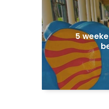
5 weeke
b