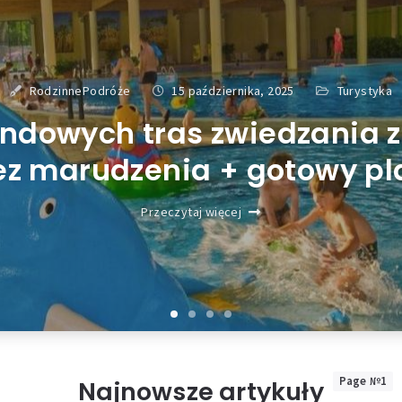
RodzinnePodróże
15 października, 2025
Turystyka
ndowych tras zwiedzania z
ez marudzenia + gotowy pl
Przeczytaj więcej
Page №1
Najnowsze artykuły