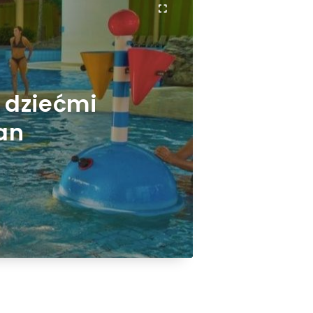
 dziećmi
an