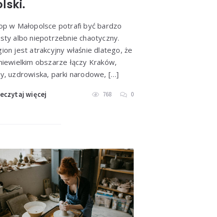
lski.
bogactwo
op w Małopolsce potrafi być bardzo
sty albo niepotrzebnie chaotyczny.
ion jest atrakcyjny właśnie dlatego, że
niewielkim obszarze łączy Kraków,
y, uzdrowiska, parki narodowe, […]
eczytaj więcej
768
0