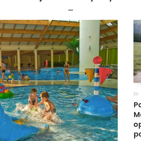
RodzinnePodróże
7 października, 2025
Turystyka
 pobytowe w Małopolsce –
 dla chcących poznać ten 
Polski.
Przeczytaj więcej
P
M
o
p