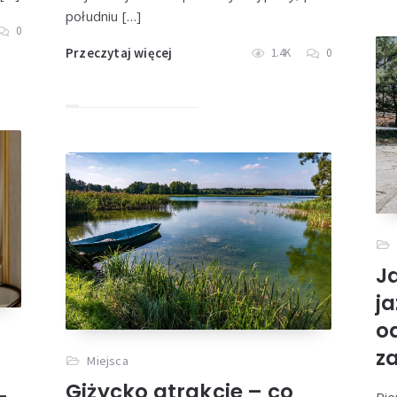
południu […]
0
Przeczytaj więcej
1.4K
0
J
ja
o
z
Miejsca
Giżycko atrakcje – co
–