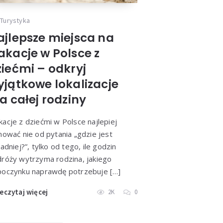
Turystyka
ajlepsze miejsca na
akacje w Polsce z
ziećmi – odkryj
yjątkowe lokalizacje
a całej rodziny
acje z dziećmi w Polsce najlepiej
nować nie od pytania „gdzie jest
ładniej?”, tylko od tego, ile godzin
róży wytrzyma rodzina, jakiego
oczynku naprawdę potrzebuje […]
eczytaj więcej
2K
0