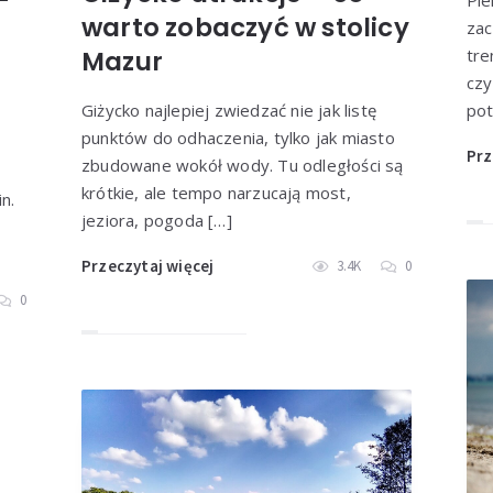
Pie
warto zobaczyć w stolicy
zac
Mazur
tre
czy
Giżycko najlepiej zwiedzać nie jak listę
pot
punktów do odhaczenia, tylko jak miasto
Prz
zbudowane wokół wody. Tu odległości są
krótkie, ale tempo narzucają most,
n.
jeziora, pogoda […]
Przeczytaj więcej
3.4K
0
0