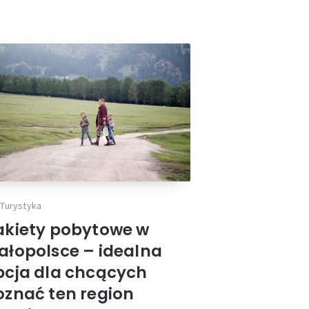
 idealna
region
Turystyka
akiety pobytowe w
ałopolsce – idealna
pcja dla chcących
oznać ten region