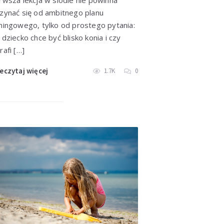
rwsza lekcja w siodle nie powinna
zynać się od ambitnego planu
ningowego, tylko od prostego pytania:
 dziecko chce być blisko konia i czy
rafi […]
eczytaj więcej
1.7K
0