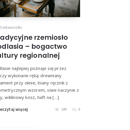
orze –
ości
Ciekawostki
radycyjne rzemiosło
odlasia – bogactwo
ultury regionalnej
lasie najlepiej poznaje się przez
czy wykonane ręką: drewniany
ament przy oknie, lniany ręcznik z
metrycznym wzorem, siwe naczynie z
ny, wiklinowy kosz, haft na […]
eczytaj więcej
10K
0