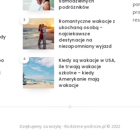
samodzielnych
por
podróżników
pro
res
3
Romantyczne wakacje z
ukochaną osobą –
najciekawsze
edy
destynacje na
niezapomniany wyjazd
4
po
Kiedy są wakacje w USA,
ile trwają wakacje
i
szkolne – kiedy
Amerykanie mają
wakacje
Dziękujemy za wizytę - Rodzinne-podroze.pl © 2022