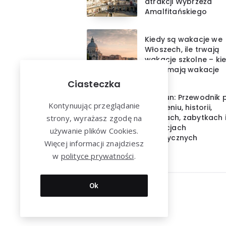
atrakcji Wybrzeża
Amalfitańskiego
Kiedy są wakacje we
Włoszech, ile trwają
wakacje szkolne – ki
Włosi mają wakacje
Ciasteczka
Cancun: Przewodnik 
Kontynuując przeglądanie
położeniu, historii,
muzeach, zabytkach 
strony, wyrażasz zgodę na
atrakcjach
używanie plików Cookies.
turystycznych
Więcej informacji znajdziesz
w
polityce prywatności
.
Ok