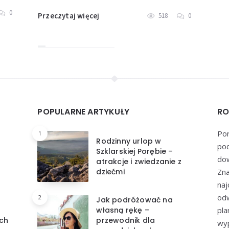
0
Przeczytaj więcej
518
0
POPULARNE ARTYKUŁY
RO
Por
1
Rodzinny urlop w
pod
Szklarskiej Porębie –
dow
atrakcje i zwiedzanie z
dziećmi
Zna
naj
odw
2
Jak podróżować na
własną rękę –
pl
ch
przewodnik dla
wyp