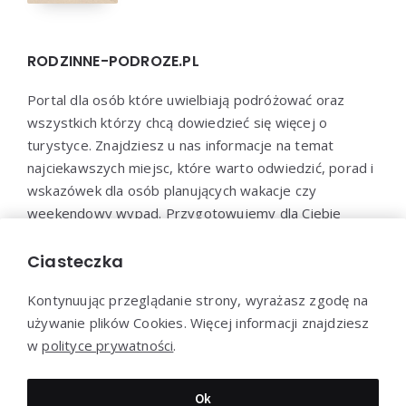
RODZINNE-PODROZE.PL
Portal dla osób które uwielbiają podróżować oraz
wszystkich którzy chcą dowiedzieć się więcej o
turystyce. Znajdziesz u nas informacje na temat
najciekawszych miejsc, które warto odwiedzić, porad i
wskazówek dla osób planujących wakacje czy
weekendowy wypad. Przygotowujemy dla Ciebie
poradniki dotyczące organizacji podróży, propozycje
miejsc noclegowych, restauracji i innych atrakcji
Ciasteczka
turystycznych.
Kontynuując przeglądanie strony, wyrażasz zgodę na
używanie plików Cookies. Więcej informacji znajdziesz
w
polityce prywatności
.
Dziękujemy za wizytę - Rodzinne-podroze.pl © 2022
Ok