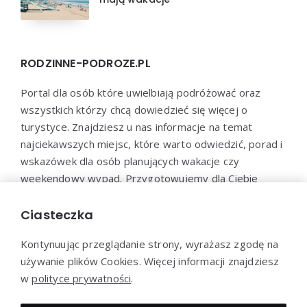
RODZINNE-PODROZE.PL
Portal dla osób które uwielbiają podróżować oraz
wszystkich którzy chcą dowiedzieć się więcej o
turystyce. Znajdziesz u nas informacje na temat
najciekawszych miejsc, które warto odwiedzić, porad i
wskazówek dla osób planujących wakacje czy
weekendowy wypad. Przygotowujemy dla Ciebie
poradniki dotyczące organizacji podróży, propozycje
miejsc noclegowych, restauracji i innych atrakcji
Ciasteczka
turystycznych.
Kontynuując przeglądanie strony, wyrażasz zgodę na
używanie plików Cookies. Więcej informacji znajdziesz
w
polityce prywatności
.