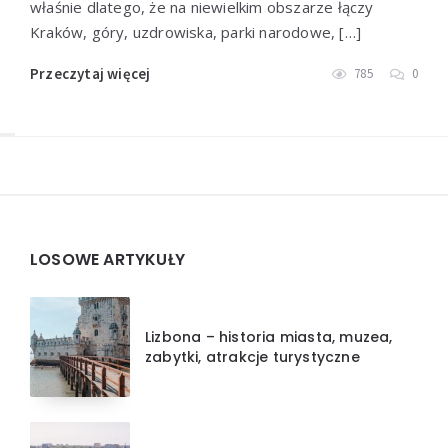
właśnie dlatego, że na niewielkim obszarze łączy
Kraków, góry, uzdrowiska, parki narodowe, […]
Przeczytaj więcej
785
0
Widgets
LOSOWE ARTYKUŁY
Lizbona – historia miasta, muzea,
zabytki, atrakcje turystyczne