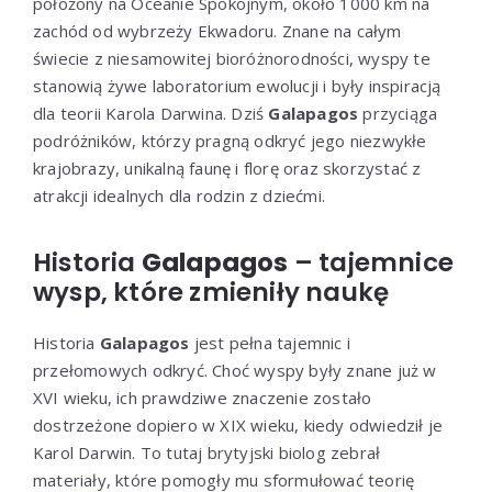
położony na Oceanie Spokojnym, około 1000 km na
zachód od wybrzeży Ekwadoru. Znane na całym
świecie z niesamowitej bioróżnorodności, wyspy te
stanowią żywe laboratorium ewolucji i były inspiracją
dla teorii Karola Darwina. Dziś
Galapagos
przyciąga
podróżników, którzy pragną odkryć jego niezwykłe
krajobrazy, unikalną faunę i florę oraz skorzystać z
atrakcji idealnych dla rodzin z dziećmi.
Historia
Galapagos
– tajemnice
wysp, które zmieniły naukę
Historia
Galapagos
jest pełna tajemnic i
przełomowych odkryć. Choć wyspy były znane już w
XVI wieku, ich prawdziwe znaczenie zostało
dostrzeżone dopiero w XIX wieku, kiedy odwiedził je
Karol Darwin. To tutaj brytyjski biolog zebrał
materiały, które pomogły mu sformułować teorię