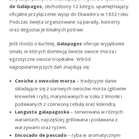
de Galápagos
, obchodzony 12 lutego, upamiętniający
oficjalne przyłączenie wysp do Ekwadoru w 1832 roku.
Podczas święta organizowane są parady, koncerty
oraz degustacje lokalnych potraw.
Jeśli chodzi o kuchnię,
Galapagos
oferuje wyjątkowe
smaki, w których dominują świeże owoce morza i
egzotyczne owoce tropikalne. Wśród
najpopularniejszych dań znajdują się:
Ceviche z owoców morza
– tradycyjne danie
składające się z surowych owoców morza (głównie
krewetek i ryb), marynowanych w soku z limonki i
podawanych z czerwoną cebulą oraz kolendrą.
Langusta galapagoska
– serwowana w różnych
wariantach, najczęściej grillowana i podawana z
warzywami oraz ryżem.
Encocado de pescado
– ryba w aromatycznym