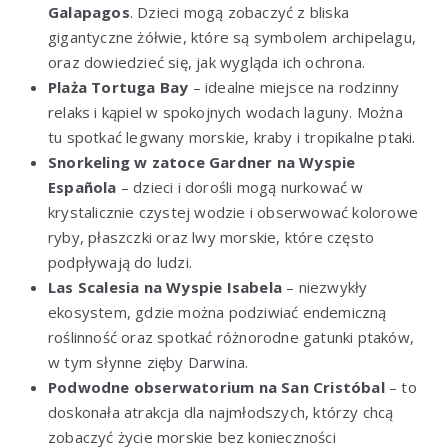
Galapagos
. Dzieci mogą zobaczyć z bliska
gigantyczne żółwie, które są symbolem archipelagu,
oraz dowiedzieć się, jak wygląda ich ochrona.
Plaża Tortuga Bay
– idealne miejsce na rodzinny
relaks i kąpiel w spokojnych wodach laguny. Można
tu spotkać legwany morskie, kraby i tropikalne ptaki.
Snorkeling w zatoce Gardner na Wyspie
Española
– dzieci i dorośli mogą nurkować w
krystalicznie czystej wodzie i obserwować kolorowe
ryby, płaszczki oraz lwy morskie, które często
podpływają do ludzi.
Las Scalesia na Wyspie Isabela
– niezwykły
ekosystem, gdzie można podziwiać endemiczną
roślinność oraz spotkać różnorodne gatunki ptaków,
w tym słynne zięby Darwina.
Podwodne obserwatorium na San Cristóbal
– to
doskonała atrakcja dla najmłodszych, którzy chcą
zobaczyć życie morskie bez konieczności