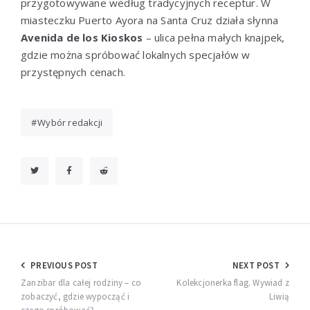
przygotowywane według tradycyjnych receptur. W
miasteczku Puerto Ayora na Santa Cruz działa słynna
Avenida de los Kioskos
– ulica pełna małych knajpek,
gdzie można spróbować lokalnych specjałów w
przystępnych cenach.
Wybór redakcji
Nawigacja
PREVIOUS POST
NEXT POST
wpisu
Zanzibar dla całej rodziny – co
Kolekcjonerka flag. Wywiad z
zobaczyć, gdzie wypocząć i
Liwią