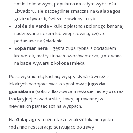
sosie kokosowym, popularna na całym wybrzeżu
Ekwadoru, ale szczególnie smaczna na
Galapagos
,
gdzie używa się świeżo złowionych ryb.
Bolón de verde
– kulki z platana (zielonego banana)
nadziewane serem lub wieprzowiną, często
podawane na śniadanie.
Sopa marinera
– gęsta zupa rybna z dodatkiem
krewetek, małży i innych owoców morza, gotowana
na bazie wywaru z kokosa i mleka.
Poza wyśmienitą kuchnią wyspy słyną również z
lokalnych napojów. Warto spróbować
jugo de
guanábana
(soku z flaszowca miękkociernistego) oraz
tradycyjnej ekwadorskiej kawy, uprawianej w
niewielkich plantacjach na wyspach.
Na
Galapagos
można także znaleźć lokalne rynki i
rodzinne restauracje serwujące potrawy