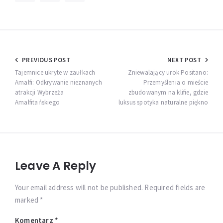
Nawigacja
PREVIOUS POST
NEXT POST
wpisu
Tajemnice ukryte w zaułkach
Zniewalający urok Positano:
Amalfi: Odkrywanie nieznanych
Przemyślenia o mieście
atrakcji Wybrzeża
zbudowanym na klifie, gdzie
Amalfitańskiego
luksus spotyka naturalne piękno
Leave A Reply
Your email address will not be published. Required fields are
marked *
Komentarz
*