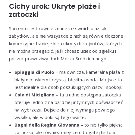
Cichy urok: Ukryte plaże i
zatoczki
Sorrento jest równie znane ze swoich plaż jak i
zabytków, ale nie wszystkie z nich są równie tłoczone i
komercyjne. Istnieje kilka ukrytych klejnotów, których
nie można przegapić, jeśli chcesz uciec od zgiełku i
poczuć prawdziwy duch Morza Śródziemnego:
Spiaggia di Puolo
– malownicza, kameralna plaża z
białym piaskiem i czystą, błękitną wodą. Miejsce to
jest idealne dla osób poszukujących ciszy i spokoju.
Cala di Mitigliano
– ta trudno dostępna zatoczka
oferuje jedno z najbardziej intymnych doświadczeń
na wybrzeżu. Dojście do niej wymaga pewnego
wysiłku, ale widoki są tego warte.
Bagni della Regina Giovanna
– to nie tylko piękna
zatoczka, ale również miejsce o bogatej historii.