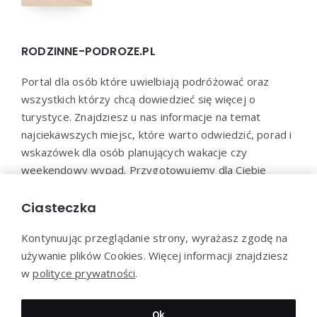
RODZINNE-PODROZE.PL
Portal dla osób które uwielbiają podróżować oraz
wszystkich którzy chcą dowiedzieć się więcej o
turystyce. Znajdziesz u nas informacje na temat
najciekawszych miejsc, które warto odwiedzić, porad i
wskazówek dla osób planujących wakacje czy
weekendowy wypad. Przygotowujemy dla Ciebie
poradniki dotyczące organizacji podróży, propozycje
miejsc noclegowych, restauracji i innych atrakcji
Ciasteczka
turystycznych.
Kontynuując przeglądanie strony, wyrażasz zgodę na
używanie plików Cookies. Więcej informacji znajdziesz
w
polityce prywatności
.
Dziękujemy za wizytę - Rodzinne-podroze.pl © 2022
Ok