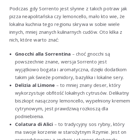
Podczas gdy Sorrento jest słynne z takich potraw jak
pizza neapolitańska czy lemoncello, mało kto wie, że
lokalna kuchnia tego regionu skrywa w sobie wiele
innych, mniej znanych kulinarnych cudów. Oto kilka z
nich, które warto znać:
Gnocchi alla Sorrentina
– choć gnocchi są
powszechnie znane, wersja Sorrento jest
wyjątkowo bogata i aromatyczna, dzięki dodatkom
takim jak świeże pomidory, bazylika i lokalne sery.
Delizia al Limone
– to mniej znany deser, który
wykorzystuje obfitość lokalnych cytrusów. Delikatny
biszkopt nasączony lemoncello, wypełniony kremem
cytrynowym, jest prawdziwą rozkoszą dla
podniebienia.
Colatura di Alici
– to tradycyjny sos rybny, który
ma swoje korzenie w starożytnym Rzymie. Jest on
wyprodukowany z anchois i stanowi doskonały