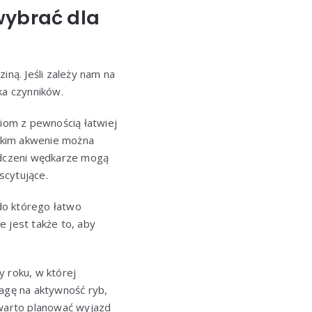
wybrać dla
ną. Jeśli zależy nam na
ka czynników.
iom z pewnością łatwiej
takim akwenie można
iadczeni wędkarze mogą
scytujące.
do którego łatwo
 jest także to, aby
y roku, w której
agę na aktywność ryb,
 warto planować wyjazd