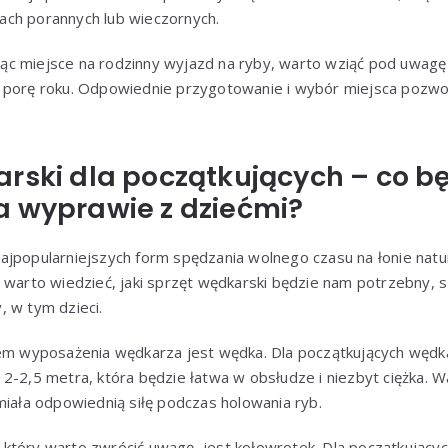
ch porannych lub wieczornych.
c miejsce na rodzinny wyjazd na ryby, warto wziąć pod uwagę
 porę roku. Odpowiednie przygotowanie i wybór miejsca pozwo
rski dla początkujących – co b
a wyprawie z dziećmi?
jpopularniejszych form spędzania wolnego czasu na łonie natur
, warto wiedzieć, jaki sprzęt wędkarski będzie nam potrzebny, 
 w tym dzieci.
yposażenia wędkarza jest wędka. Dla początkujących wędkarzy
2-2,5 metra, która będzie łatwa w obsłudze i niezbyt ciężka. W
miała odpowiednią siłę podczas holowania ryb.
który warto zwrócić uwagę, jest kołowrotek. Dla początkujących