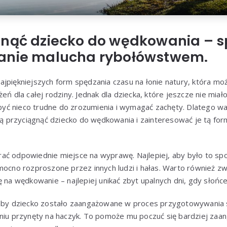
gnąć dziecko do wędkowania – 
anie malucha rybołówstwem.
jpiękniejszych form spędzania czasu na łonie natury, która mo
eń dla całej rodziny. Jednak dla dziecka, które jeszcze nie miało
ć nieco trudne do zrozumienia i wymagać zachęty. Dlatego war
przyciągnąć dziecko do wędkowania i zainteresować je tą for
ać odpowiednie miejsce na wyprawę. Najlepiej, aby było to spo
 mocno rozproszone przez innych ludzi i hałas. Warto również 
ę na wędkowanie – najlepiej unikać zbyt upalnych dni, gdy słońce
 aby dziecko zostało zaangażowane w proces przygotowywania 
aniu przynęty na haczyk. To pomoże mu poczuć się bardziej za