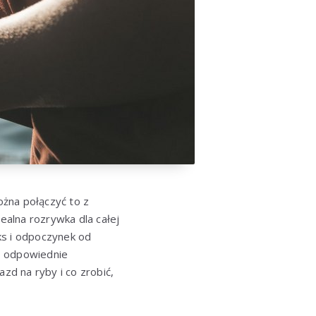
ożna połączyć to z
alna rozrywka dla całej
aks i odpoczynek od
o odpowiednie
d na ryby i co zrobić,