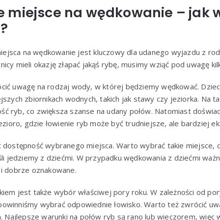
 miejsce na wędkowanie – jak 
y?
jsca na wędkowanie jest kluczowy dla udanego wyjazdu z rodzi
icy mieli okazję złapać jakąś rybę, musimy wziąć pod uwagę kil
cić uwagę na rodzaj wody, w której będziemy wędkować. Dziec
jszych zbiornikach wodnych, takich jak stawy czy jeziorka. Na 
 ilość ryb, co zwiększa szanse na udany połów. Natomiast dośw
ezioro, gdzie łowienie ryb może być trudniejsze, ale bardziej ek
t dostępność wybranego miejsca. Warto wybrać takie miejsce, 
śli jedziemy z dziećmi. W przypadku wędkowania z dziećmi ważne
 i dobrze oznakowane.
iem jest także wybór właściwej pory roku. W zależności od por
owinniśmy wybrać odpowiednie łowisko. Warto też zwrócić uw
a. Najlepsze warunki na połów ryb są rano lub wieczorem, więc