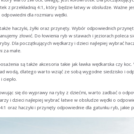
tek z przekładnią 4:1, który będzie łatwy w obsłudze. Ważne je
 odpowiedni dla rozmiaru wędki.
akże haczyki, żyłki oraz przynęty. Wybór odpowiednich przynęt
lanujemy złowić. Do łowienia ryb w stawach i jeziorach poleca si
 ryby. Dla początkujących wędkarzy i dzieci najlepiej wybrać ha
ni za małe.
żenia są także akcesoria takie jak ławka wędkarska czy koc. 
ad wodą, dlatego warto wziąć ze sobą wygodne siedzisko i odpo
i ciepło.
ując się do wyprawy na ryby z dziećmi, warto zadbać o odpow
rzy i dzieci najlepiej wybrać łatwe w obsłudze wędki o odpowied
4:1 oraz haczyki i przynęty odpowiednie dla gatunku ryb, jakie 