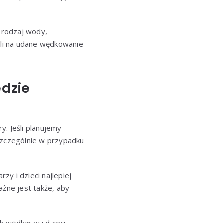
 rodzaj wody,
li na udane wędkowanie
ędzie
y. Jeśli planujemy
szczególnie w przypadku
 i dzieci najlepiej
ażne jest także, aby
 wędkarzy i dzieci