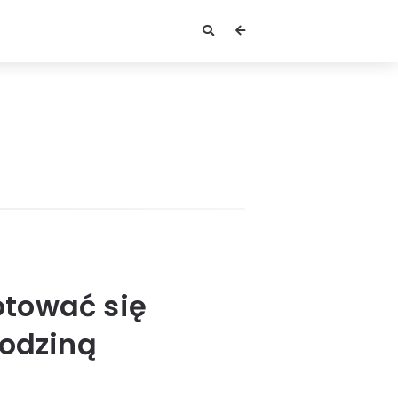
otować się
rodziną