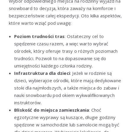
Wybór odpowiedniego miejsca na rodzinny wyjazd na
snowboard to decyzja, która zaważy na komforcie i
bezpieczeństwie całej ekspedycji. Oto kilka aspektów,
które warto wziąć pod uwagę:
Poziom trudności tras
: Ostateczny cel to
spędzenie czasu razem, a więc warto wybrać
ośrodek, który oferuje trasy o różnych poziomach
trudności. Pozwoli to na dopasowanie się do
umiejętności każdego członka rodziny.
Infrastruktura dla dzieci
: Jeżeli w rodzinie są
dzieci, wybierajcie ośrodki, które mają dedykowane
stoki dla najmłodszych, a także miejsca do zabaw i
nauki snowboardu pod okiem wykwalifikowanych
instruktorów.
Bliskość do miejsca zamieszkania
: Choć
egzotyczne wyprawy są kuszące, długie godziny
spędzone w samochodzie lub samolocie mogą być
dla dzieci męczące. Wybierajcie lokalizacje, do