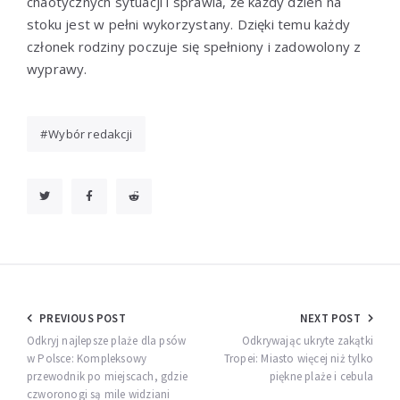
chaotycznych sytuacji i sprawia, że każdy dzień na
stoku jest w pełni wykorzystany. Dzięki temu każdy
członek rodziny poczuje się spełniony i zadowolony z
wyprawy.
Wybór redakcji
Nawigacja
PREVIOUS POST
NEXT POST
wpisu
Odkryj najlepsze plaże dla psów
Odkrywając ukryte zakątki
w Polsce: Kompleksowy
Tropei: Miasto więcej niż tylko
przewodnik po miejscach, gdzie
piękne plaże i cebula
czworonogi są mile widziani