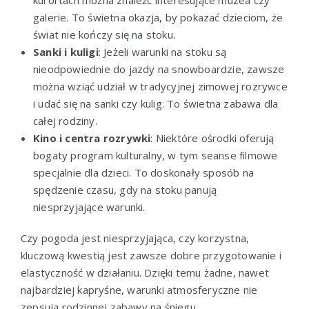
kurortach można znaleźć interesujące muzea czy
galerie. To świetna okazja, by pokazać dzieciom, że
świat nie kończy się na stoku.
Sanki i kuligi
: Jeżeli warunki na stoku są
nieodpowiednie do jazdy na snowboardzie, zawsze
można wziąć udział w tradycyjnej zimowej rozrywce
i udać się na sanki czy kulig. To świetna zabawa dla
całej rodziny.
Kino i centra rozrywki
: Niektóre ośrodki oferują
bogaty program kulturalny, w tym seanse filmowe
specjalnie dla dzieci. To doskonały sposób na
spędzenie czasu, gdy na stoku panują
niesprzyjające warunki.
Czy pogoda jest niesprzyjająca, czy korzystna,
kluczową kwestią jest zawsze dobre przygotowanie i
elastyczność w działaniu. Dzięki temu żadne, nawet
najbardziej kapryśne, warunki atmosferyczne nie
zepsują rodzinnej zabawy na śniegu.