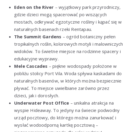
Eden on the River
– wyjątkowy park przyrodniczy,
gdzie dzieci mogą spacerować po wiszących
mostach, odkrywać egzotyczne rośliny i kąpać się w
naturalnych basenach rzeki Rentapau.
The Summit Gardens
– ogród botaniczny pełen
tropikalnych roślin, kolorowych motyli i malowniczych
widoków. To świetne miejsce na rodzinne spacery i
edukacyjne wyprawy.
Mele Cascades
– piękne wodospady położone w
pobliżu stolicy Port Vila. Woda spływa kaskadami do
naturalnych basenów, w których można bezpiecznie
pływać. To miejsce uwielbiane zarówno przez
dzieci, jak i dorosłych.
Underwater Post Office
– unikalna atrakcja na
wyspie Hideaway. To jedyny na świecie podwodny
urząd pocztowy, do którego można zanurkować i
wysłać wodoodporną kartkę pocztową –