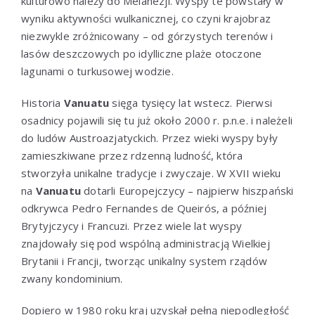
kulturowo należy do Melanezji. Wyspy te powstały w
wyniku aktywności wulkanicznej, co czyni krajobraz
niezwykle zróżnicowany – od górzystych terenów i
lasów deszczowych po idylliczne plaże otoczone
lagunami o turkusowej wodzie.
Historia
Vanuatu
sięga tysięcy lat wstecz. Pierwsi
osadnicy pojawili się tu już około 2000 r. p.n.e. i należeli
do ludów Austroazjatyckich. Przez wieki wyspy były
zamieszkiwane przez rdzenną ludność, która
stworzyła unikalne tradycje i zwyczaje. W XVII wieku
na
Vanuatu
dotarli Europejczycy – najpierw hiszpański
odkrywca Pedro Fernandes de Queirós, a później
Brytyjczycy i Francuzi. Przez wiele lat wyspy
znajdowały się pod wspólną administracją Wielkiej
Brytanii i Francji, tworząc unikalny system rządów
zwany kondominium.
Dopiero w 1980 roku kraj uzyskał pełną niepodległość