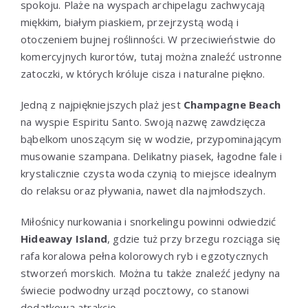
spokoju. Plaże na wyspach archipelagu zachwycają
miękkim, białym piaskiem, przejrzystą wodą i
otoczeniem bujnej roślinności. W przeciwieństwie do
komercyjnych kurortów, tutaj można znaleźć ustronne
zatoczki, w których króluje cisza i naturalne piękno.
Jedną z najpiękniejszych plaż jest
Champagne Beach
na wyspie Espiritu Santo. Swoją nazwę zawdzięcza
bąbelkom unoszącym się w wodzie, przypominającym
musowanie szampana. Delikatny piasek, łagodne fale i
krystalicznie czysta woda czynią to miejsce idealnym
do relaksu oraz pływania, nawet dla najmłodszych.
Miłośnicy nurkowania i snorkelingu powinni odwiedzić
Hideaway Island
, gdzie tuż przy brzegu rozciąga się
rafa koralowa pełna kolorowych ryb i egzotycznych
stworzeń morskich. Można tu także znaleźć jedyny na
świecie podwodny urząd pocztowy, co stanowi
dodatkową atrakcję.