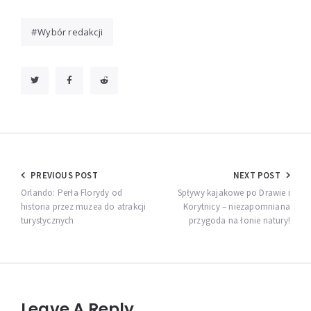
Wybór redakcji
Nawigacja
PREVIOUS POST
NEXT POST
wpisu
Orlando: Perła Florydy od
Spływy kajakowe po Drawie i
historia przez muzea do atrakcji
Korytnicy – niezapomniana
turystycznych
przygoda na łonie natury!
Leave A Reply