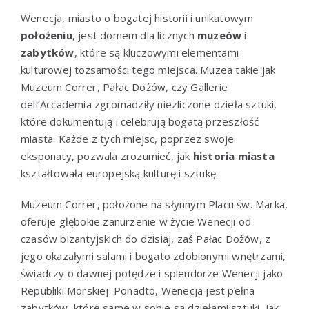
Wenecja, miasto o bogatej historii i unikatowym
położeniu
, jest domem dla licznych
muzeów
i
zabytków
, które są kluczowymi elementami
kulturowej tożsamości tego miejsca. Muzea takie jak
Muzeum Correr, Pałac Dożów, czy Gallerie
dell’Accademia zgromadziły niezliczone dzieła sztuki,
które dokumentują i celebrują bogatą przeszłość
miasta. Każde z tych miejsc, poprzez swoje
eksponaty, pozwala zrozumieć, jak
historia miasta
kształtowała europejską kulturę i sztukę.
Muzeum Correr, położone na słynnym Placu św. Marka,
oferuje głębokie zanurzenie w życie Wenecji od
czasów bizantyjskich do dzisiaj, zaś Pałac Dożów, z
jego okazałymi salami i bogato zdobionymi wnętrzami,
świadczy o dawnej potędze i splendorze Wenecji jako
Republiki Morskiej. Ponadto, Wenecja jest pełna
zabytków, które same w sobie są dziełami sztuki, jak