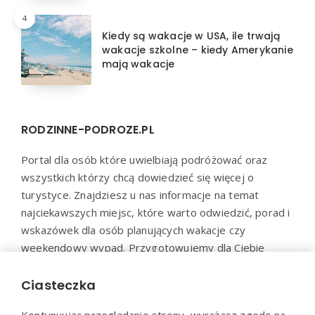
4
Kiedy są wakacje w USA, ile trwają
wakacje szkolne – kiedy Amerykanie
mają wakacje
RODZINNE-PODROZE.PL
Portal dla osób które uwielbiają podróżować oraz
wszystkich którzy chcą dowiedzieć się więcej o
turystyce. Znajdziesz u nas informacje na temat
najciekawszych miejsc, które warto odwiedzić, porad i
wskazówek dla osób planujących wakacje czy
weekendowy wypad. Przygotowujemy dla Ciebie
poradniki dotyczące organizacji podróży, propozycje
miejsc noclegowych, restauracji i innych atrakcji
Ciasteczka
turystycznych.