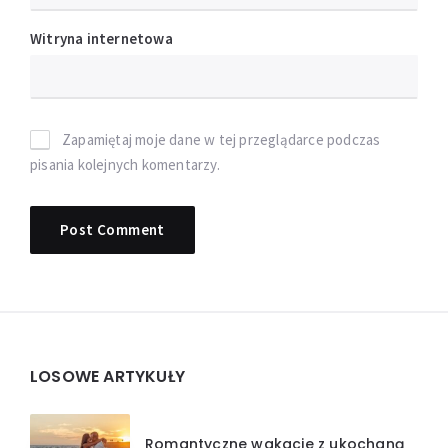
Witryna internetowa
Zapamiętaj moje dane w tej przeglądarce podczas
pisania kolejnych komentarzy.
Widgets
LOSOWE ARTYKUŁY
Romantyczne wakacje z ukochaną