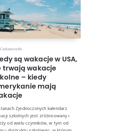
Ciekawostki
iedy są wakacje w USA,
e trwają wakacje
zkolne – kiedy
merykanie mają
akacje
tanach Zjednoczonych kalendarz
acji szkolnych jest zróżnicowany i
eży od wielu czynników, w tym od
nu i dystryktu szkolnego, w którym