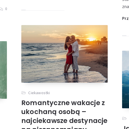
zna
0
Prz
Ciekawostki
Romantyczne wakacje z
ukochaną osobą –
najciekawsze destynacje
J