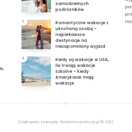
samodzielnych
por
podróżników
pro
res
3
Romantyczne wakacje z
ukochaną osobą –
najciekawsze
destynacje na
niezapomniany wyjazd
4
Kiedy są wakacje w USA,
ile trwają wakacje
a,
szkolne – kiedy
Amerykanie mają
wakacje
Dziękujemy za wizytę - Rodzinne-podroze.pl © 2022