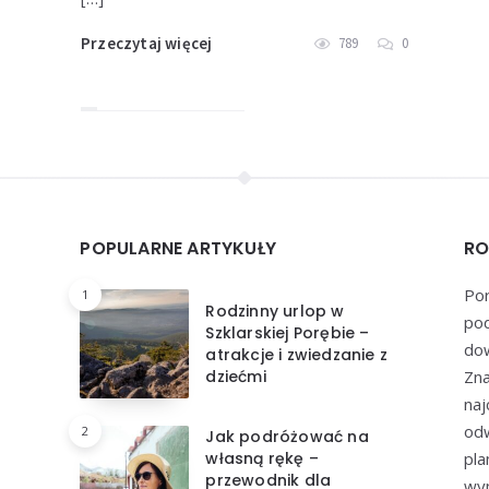
Przeczytaj więcej
789
0
POPULARNE ARTYKUŁY
RO
Por
1
Rodzinny urlop w
pod
Szklarskiej Porębie –
dow
atrakcje i zwiedzanie z
dziećmi
Zna
naj
odw
2
Jak podróżować na
własną rękę –
pl
przewodnik dla
wyp