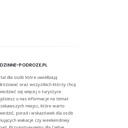
DZINNE-PODROZE.PL
tal dla osób które uwielbiają
różować oraz wszystkich którzy chcą
iedzieć się więcej o turystyce.
jdziesz u nas informacje na temat
ciekawszych miejsc, które warto
iedzić, porad i wskazówek dla osób
anujących wakacje czy weekendowy
ad. Przygotowujemy dla Ciebie