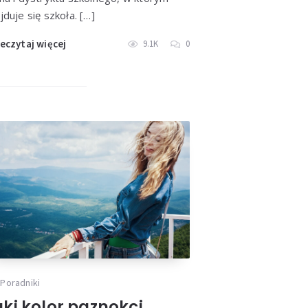
jduje się szkoła. […]
eczytaj więcej
9.1K
0
Poradniki
aki kolor paznokci