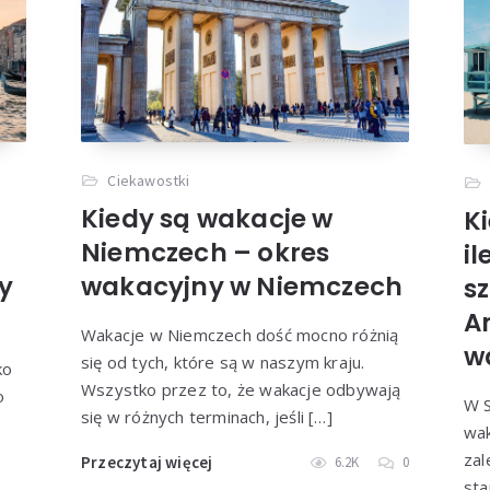
Ciekawostki
Kiedy są wakacje w
K
Niemczech – okres
il
wakacyjny w Niemczech
dy
s
A
Wakacje w Niemczech dość mocno różnią
w
się od tych, które są w naszym kraju.
ko
Wszystko przez to, że wakacje odbywają
o
W S
się w różnych terminach, jeśli […]
wak
zal
Przeczytaj więcej
6.2K
0
sta