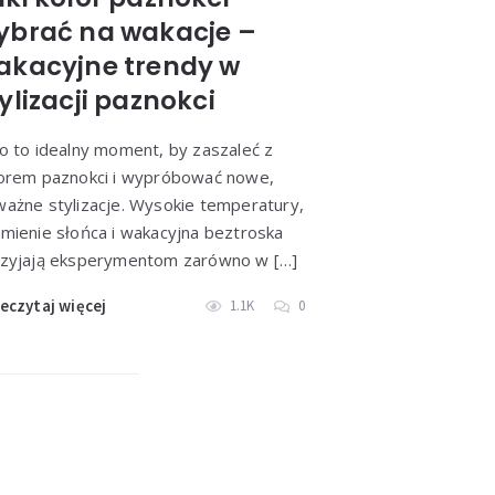
ybrać na wakacje –
akacyjne trendy w
ylizacji paznokci
o to idealny moment, by zaszaleć z
orem paznokci i wypróbować nowe,
ażne stylizacje. Wysokie temperatury,
mienie słońca i wakacyjna beztroska
zyjają eksperymentom zarówno w […]
eczytaj więcej
1.1K
0