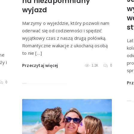
na niezapomniany
w
wyjazd
w
Marzymy o wyjeździe, który pozwoli nam
st
oderwać się od codzienności i spędzić
wyjątkowy czas z naszą drugą połówką.
Lat
Romantyczne wakacje z ukochaną osobą
kol
to nie […]
ne
odw
ży i
pro
Przeczytaj więcej
1.2K
0
spr
0
Prz