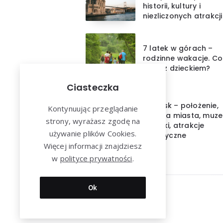
historii, kultury i
niezliczonych atrakcji
7 latek w górach –
rodzinne wakacje. Co
robić z dzieckiem?
Ciasteczka
Gdańsk – położenie,
Kontynuując przeglądanie
historia miasta, muze
strony, wyrażasz zgodę na
zabytki, atrakcje
używanie plików Cookies.
turystyczne
Więcej informacji znajdziesz
w
polityce prywatności
.
Ok