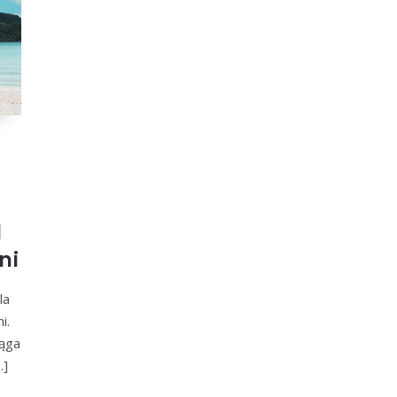
d
ni
la
i.
iąga
…]