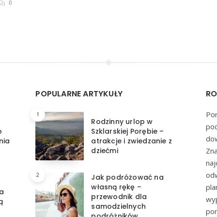
0
POPULARNE ARTYKUŁY
RO
Por
1
Rodzinny urlop w
pod
o
Szklarskiej Porębie –
dow
nia
atrakcje i zwiedzanie z
dziećmi
Zna
naj
odw
2
Jak podróżować na
własną rękę –
pl
a
przewodnik dla
wyp
ą
samodzielnych
por
podróżników