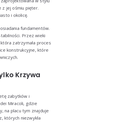
a zaprojektowana w stylu
z jej ośmiu pięter.
sto i okolicę.
o osiadania fundamentów.
tabilności. Przez wieki
u, która zatrzymała proces
ice konstrukcyjne, które
wniczych.
 tylko Krzywa
letę zabytków i
ei Miracoli, gdzie
y, na placu tym znajduje
, których niezwykła