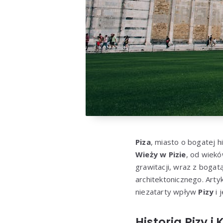
Piza
, miasto o bogatej h
Wieży w Pizie
, od wiekó
grawitacji, wraz z bogat
architektonicznego. Arty
niezatarty wpływ
Pizy
i 
Historia Pizy 