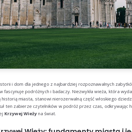
istorii i dom dla jednego z najbardziej rozpoznawalnych zabytk
w fascynuje podróżnych i badaczy. Niezwykła wieża, która wyd
ą historią miasta, stanowi nierozerwalną część włoskiego dziedz
kuł ten zabierze czytelników w podróż przez czas, odkrywając hi
jej
Krzywej Wieży
na świat.
i Krzywej Wieży: fundamenty miasta i 