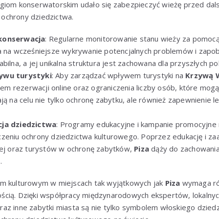
giom konserwatorskim udało się zabezpieczyć wieżę przed dal
i ochrony dziedzictwa.
konserwacja
: Regularne monitorowanie stanu wieży za pomo
a na wcześniejsze wykrywanie potencjalnych problemów i zapob
bilna, a jej unikalna struktura jest zachowana dla przyszłych po
ywu turystyki
: Aby zarządzać wpływem turystyki na
Krzywą 
 rezerwacji online oraz ograniczenia liczby osób, które mog
ają na celu nie tylko ochronę zabytku, ale również zapewnienie 
cja dziedzictwa
: Programy edukacyjne i kampanie promocyjne 
zeniu ochrony dziedzictwa kulturowego. Poprzez edukację i z
nej oraz turystów w ochronę zabytków,
Piza
dąży do zachowania 
.
em kulturowym w miejscach tak wyjątkowych jak
Piza
wymaga ró
cią. Dzięki współpracy międzynarodowych ekspertów, lokalnych
raz inne zabytki miasta są nie tylko symbolem włoskiego dziedz