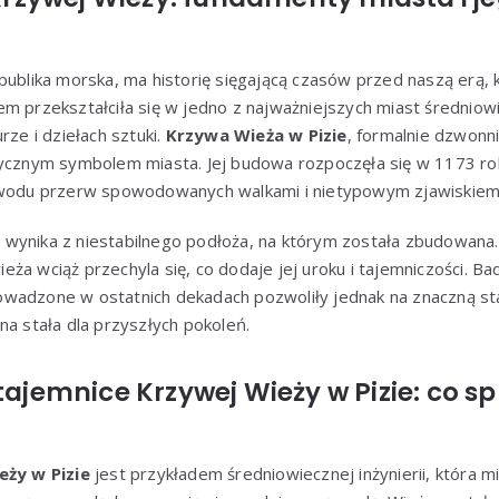
publika morska, ma historię sięgającą czasów przed naszą erą,
m przekształciła się w jedno z najważniejszych miast średniowi
rze i dziełach sztuki.
Krzywa Wieża w Pizie
, formalnie dzwonni
tycznym symbolem miasta. Jej budowa rozpoczęła się w 1173 rok
owodu przerw spowodowanych walkami i nietypowym zjawiskiem p
y
wynika z niestabilnego podłoża, na którym została zbudowana
wieża wciąż przechyla się, co dodaje jej uroku i tajemniczości. Ba
wadzone w ostatnich dekadach pozwoliły jednak na znaczną stab
na stała dla przyszłych pokoleń.
tajemnice Krzywej Wieży w Pizie: co sp
eży w Pizie
jest przykładem średniowiecznej inżynierii, która mi