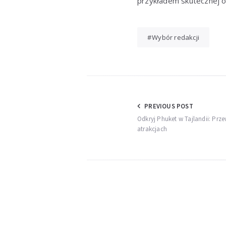
przykładem skutecznej o
Wybór redakcji
Nawigacja
PREVIOUS POST
Odkryj Phuket w Tajlandii: Pr
wpisu
atrakcjach