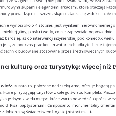
 ikoną ze względu na swoją niespodziewaną wadę. Wieża został
murowymi słupami i eleganckimi arkadami, które otaczają każde 
chody prowadzące na szczyt, skąd roztacza się widok na całe mia
becnie wynosi około 4 stopnie, jest wynikiem nierównomierneg
miękkiej gliny, piasku i wody, co nie zapewniało odpowiedniej s
az bardziej, aż do interwencji inżynierskiej pod koniec XX wiek
ą jest, że podczas prac konserwatorskich odkryto liczne tajemn
ieć techniki budowlane stosowane przez średniowiecznych budo
w na kulturę oraz turystykę: więcej niż
 Wieża
. Miasto to, położone nad rzeką Arno, oferuje bogatą pa
 które przyciągają turystów z całego świata. Kompleks Piazza d
 tylko jednym z wielu miejsc, które warto odwiedzić. Oprócz wież
mo di Pisa, baptysterium i Camposanto, monumentalny cmentarz
ne zdobienia są świadectwem bogatej historii miasta.