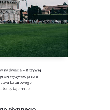
ów na świecie –
Krzywej
aje się wyzywać prawa
ictwa kulturowego i
storię, tajemnice i
jego słynnego