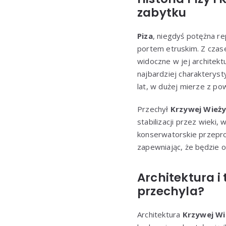
zabytku
Piza
, niegdyś potężna re
portem etruskim. Z czase
widoczne w jej architektu
najbardziej charakterys
lat, w dużej mierze z p
Przechył
Krzywej Wież
stabilizacji przez wieki, 
konserwatorskie przepro
zapewniając, że będzie o
Architektura i 
przechyla?
Architektura
Krzywej Wi