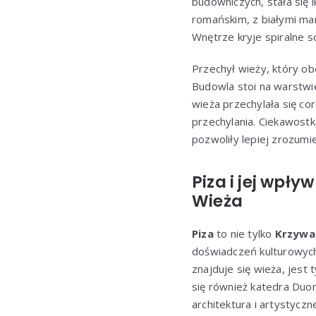
budowniczych, stała się
romańskim, z białymi mar
Wnętrze kryje spiralne s
Przechył wieży, który o
Budowla stoi na warstwie 
wieża przechylała się cor
przechylania. Ciekawostk
pozwoliły lepiej zrozum
Piza i jej wpły
Wieża
Piza
to nie tylko
Krzywa
doświadczeń kulturowych,
znajduje się wieża, jest
się również katedra Duo
architektura i artystycz