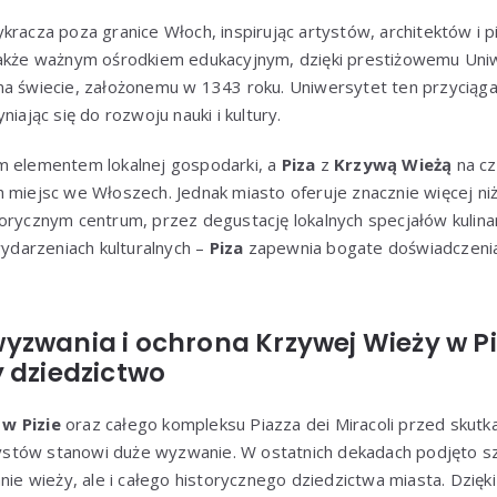
kracza poza granice Włoch, inspirując artystów, architektów i p
także ważnym ośrodkiem edukacyjnym, dzięki prestiżowemu Uniw
na świecie, założonemu w 1343 roku. Uniwersytet ten przyciąg
niając się do rozwoju nauki i kultury.
m elementem lokalnej gospodarki, a
Piza
z
Krzywą Wieżą
na cz
 miejsc we Włoszech. Jednak miasto oferuje znacznie więcej niż
orycznym centrum, przez degustację lokalnych specjałów kulina
wydarzeniach kulturalnych –
Piza
zapewnia bogate doświadczenia, 
yzwania i ochrona Krzywej Wieży w Pi
 dziedzictwo
w Pizie
oraz całego kompleksu Piazza dei Miracoli przed skutk
stów stanowi duże wyzwanie. W ostatnich dekadach podjęto sz
anie wieży, ale i całego historycznego dziedzictwa miasta. Dzi