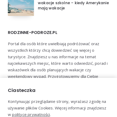
wakacje szkolne – kiedy Amerykanie
mają wakacje
RODZINNE-PODROZE.PL
Portal dla osób które uwielbiają podróżować oraz
wszystkich którzy chcą dowiedzieć się więcej o
turystyce. Znajdziesz u nas informacje na temat
najciekawszych miejsc, które warto odwiedzić, porad i
wskazówek dla osób planujących wakacje czy
weekendowy wypad. Przygotowujemy dla Ciebie
poradniki dotyczące organizacji podróży, propozycje
miejsc noclegowych, restauracji i innych atrakcji
Ciasteczka
turystycznych.
Kontynuując przeglądanie strony, wyrażasz zgodę na
używanie plików Cookies. Więcej informacji znajdziesz
w
polityce prywatności
.