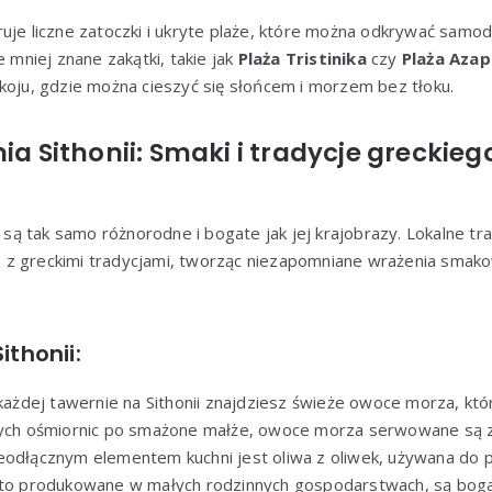
uje liczne zatoczki i ukryte plaże, które można odkrywać samodz
e mniej znane zakątki, takie jak
Plaża Tristinika
czy
Plaża Azap
koju, gdzie można cieszyć się słońcem i morzem bez tłoku.
nia Sithonii: Smaki i tradycje greckie
są tak samo różnorodne i bogate jak jej krajobrazy. Lokalne trad
z greckimi tradycjami, tworząc niezapomniane wrażenia smak
ithonii:
każdej tawernie na Sithonii znajdziesz świeże owoce morza, któ
anych ośmiornic po smażone małże, owoce morza serwowane są z
ieodłącznym elementem kuchni jest oliwa z oliwek, używana do 
ęsto produkowane w małych rodzinnych gospodarstwach, są boga