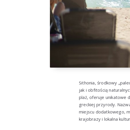
Sithonia, środkowy „pale
jak i obfitością naturaln
plaż, oferuje unikatowe 
greckiej przyrody. Naz
miejscu dodatkowego, mi
krajobrazy i lokalna kult