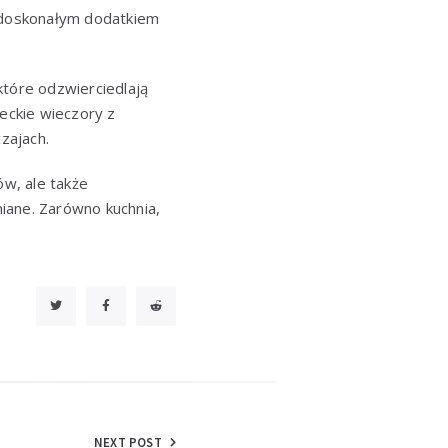
są doskonałym dodatkiem
które odzwierciedlają
reckie wieczory z
zajach.
ów, ale także
iane. Zarówno kuchnia,
NEXT POST