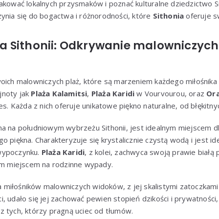
akować lokalnych przysmaków i poznać kulturalne dziedzictwo Si
ynia się do bogactwa i różnorodności, które
Sithonia
oferuje s
 Sithonii: Odkrywanie malowniczych 
oich malowniczych plaż, które są marzeniem każdego miłośnika
ejnoty jak
Plaża Kalamitsi
,
Plaża Karidi
w Vourvourou, oraz
Or
es. Każda z nich oferuje unikatowe piękno naturalne, od błękitny
na na południowym wybrzeżu Sithonii, jest idealnym miejscem d
 piękna. Charakteryzuje się krystalicznie czystą wodą i jest ide
wypoczynku.
Plaża Karidi
, z kolei, zachwyca swoją prawie białą p
nym miejscem na rodzinne wypady.
 miłośników malowniczych widoków, z jej skalistymi zatoczkami
, udało się jej zachować pewien stopień dzikości i prywatności,
z tych, którzy pragną uciec od tłumów.