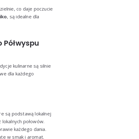
ielnie, co daje poczucie
iko
, są idealne dla
go Półwyspu
ycje kulinarne są silnie
owe dla każdego
re są podstawą lokalnej
 lokalnych połowów.
prawie każdego dania.
te w smak i aromat.