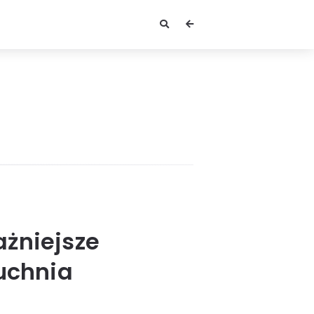
ażniejsze
kuchnia