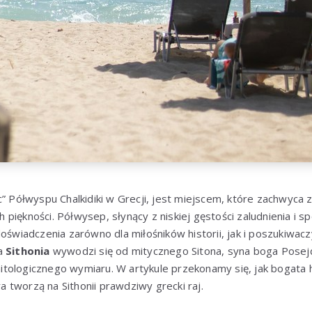
c” Półwyspu Chalkidiki w Grecji, jest miejscem, które zachwyca 
ych piękności. Półwysep, słynący z niskiej gęstości zaludnienia i 
doświadczenia zarówno dla miłośników historii, jak i poszukiw
wa
Sithonia
wywodzi się od mitycznego Sitona, syna boga Posej
tologicznego wymiaru. W artykule przekonamy się, jak bogata h
ura tworzą na Sithonii prawdziwy grecki raj.