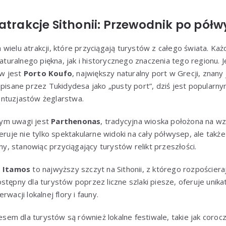
atrakcje Sithonii: Przewodnik po półw
wielu atrakcji, które przyciągają turystów z całego świata. Każ
uralnego piękna, jak i historycznego znaczenia tego regionu. J
w jest
Porto Koufo
, największy naturalny port w Grecji, znany
opisane przez Tukidydesa jako „pusty port”, dziś jest popular
i entuzjastów żeglarstwa.
ym uwagi jest
Parthenonas
, tradycyjna wioska położona na wz
feruje nie tylko spektakularne widoki na cały półwysep, ale tak
zny, stanowiąc przyciągający turystów relikt przeszłości.
,
Itamos
to najwyższy szczyt na Sithonii, z którego rozpościera
stępny dla turystów poprzez liczne szlaki piesze, oferuje unik
wacji lokalnej flory i fauny.
em dla turystów są również lokalne festiwale, takie jak coroc