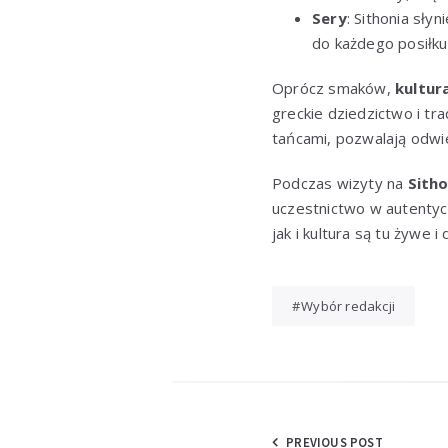
Sery
: Sithonia sły
do każdego posiłku
Oprócz smaków,
kultura
greckie dziedzictwo i tr
tańcami, pozwalają odwie
Podczas wizyty na
Sitho
uczestnictwo w autentyc
jak i kultura są tu żywe 
Wybór redakcji
Nawigacja
PREVIOUS POST