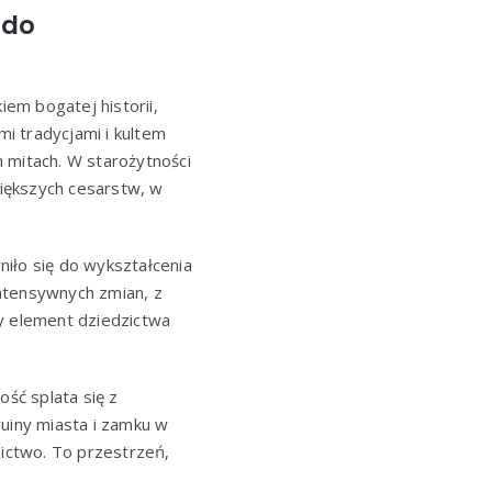
 do
iem bogatej historii,
mi tradycjami i kultem
 mitach. W starożytności
większych cesarstw, w
niło się do wykształcenia
ntensywnych zmian, z
ny element dziedzictwa
ość splata się z
ruiny miasta i zamku w
zictwo. To przestrzeń,