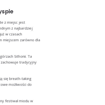
yspie
de z miejsc jest
ednym z najbardziej
 już w czasach
nym miejscem zarówno dla
górzach Sithonii. Ta
że zachowuje tradycyjny
ją się breath-taking
atowe możliwości do
zny festiwal miodu w