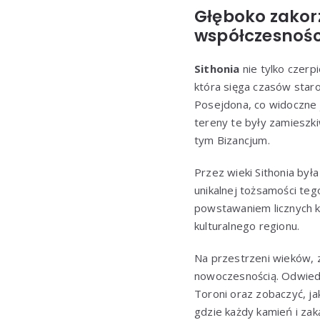
Głęboko zakorz
współczesnośc
Sithonia
nie tylko czerp
która sięga czasów staro
Posejdona, co widoczne j
tereny te były zamieszki
tym Bizancjum.
Przez wieki Sithonia była
unikalnej tożsamości te
powstawaniem licznych k
kulturalnego regionu.
Na przestrzeni wieków, z
nowoczesnością. Odwiedza
Toroni oraz zobaczyć, ja
gdzie każdy kamień i zaką