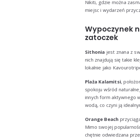
Nikiti, gdzie można zasm
miejsc i wydarzeń przycz
Wypoczynek na
zatoczek
Sithonia
jest znana z sw
nich znajdują się takie kl
lokalnie jako Kavourotrip
Plaża Kalamitsi
, położo
spokoju wśród naturalnego
innych form aktywnego 
wodą, co czyni ją ideal
Orange Beach
przyciąga
Mimo swojej popularności
chętnie odwiedzana prze