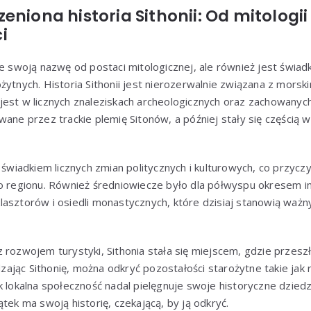
eniona historia Sithonii: Od mitologii
i
ie swoją nazwę od postaci mitologicznej, ale również jest świadk
żytnych. Historia Sithonii jest nierozerwalnie związana z morski
est w licznych znaleziskach archeologicznych oraz zachowanych
wane przez trackie plemię Sitonów, a później stały się częścią 
 świadkiem licznych zmian politycznych i kulturowych, co przyczy
go regionu. Również średniowiecze było dla półwyspu okresem i
lasztorów i osiedli monastycznych, które dzisiaj stanowią waż
 rozwojem turystyki, Sithonia stała się miejscem, gdzie przeszł
jąc Sithonię, można odkryć pozostałości starożytne takie jak 
k lokalna społeczność nadal pielęgnuje swoje historyczne dzied
tek ma swoją historię, czekającą, by ją odkryć.