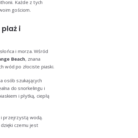
thonii. Każde z tych
woim gościom.
plaż i
 słońca i morza. Wśród
ange Beach
, znana
ch wód po złociste piaski.
la osób szukających
alna do snorkelingu i
iaskiem i płytką, ciepłą
 i przejrzystą wodą.
 dzięki czemu jest