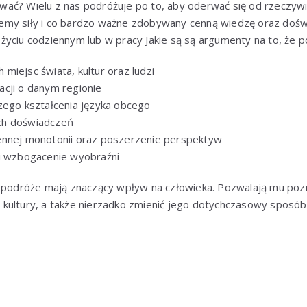
ać? Wielu z nas podróżuje po to, aby oderwać się od rzeczywis
my siły i co bardzo ważne zdobywany cenną wiedzę oraz doświ
yciu codziennym lub w pracy Jakie są są argumenty na to, że p
miejsc świata, kultur oraz ludzi
cji o danym regionie
zego kształcenia języka obcego
ch doświadczeń
ennej monotonii oraz poszerzenie perspektyw
 i wzbogacenie wyobraźni
e podróże mają znaczący wpływ na człowieka. Pozwalają mu pozn
kultury, a także nierzadko zmienić jego dotychczasowy sposób