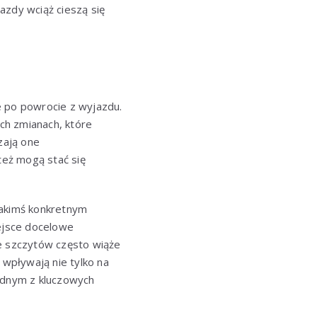
azdy wciąż cieszą się
e po powrocie z wyjazdu.
ch zmianach, które
zają one
też mogą stać się
jakimś konkretnym
iejsce docelowe
ie szczytów często wiąże
 wpływają nie tylko na
jednym z kluczowych