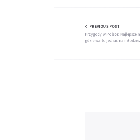
Nawigacja
PREVIOUS POST
Przygody w Polsce: Najlepsze m
wpisu
gdzie warto jechać na młodzi