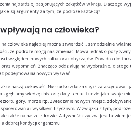
enia najbardziej pasjonujących zakątków w kraju. Dlaczego wyj
Jakie są argumenty za tym, że podróże kształcą?
 wpływają na człowieka?
 na człowieka najlepiej można stwierdzić… samodzielnie właśni
wości, że podróże mogą nas zmieniać. Mowa jednak o pozytywny
ości względem nowych kultur oraz obyczajów. Ponadto dostarc
oraz wspomnień. Znacząco oddziałują na wyobraźnie, dlatego 
 oraz podejmowania nowych wyzwań.
akże naszą ciekawość. Nierzadko zdarza się, iż zafascynowani 
a zgłębiamy wiedzę i historię dany temat. Ludzie jako swoje m
 jezioro, góry, morze itp. Zwiedzanie nowych miejsc, zdobywan
ią spacerowania i wysiłkiem fizycznym. W związku z tym, podróże
, ale także na nasze zdrowie. Aktywność fizyczna jest bowiem 
a dobrej kondycji organizmu.