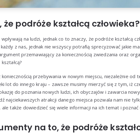
, że podróże kształcą człowieka?
wpływają na ludzi, jednak co to znaczy, że podróże kształcą cz
ażdy z nas, jednak nie wszyscy potrafią sprecyzować jakie ma 
argument przemawiający za koniecznością zwiedzania oraz org
 kształcą?
 koniecznością przebywania w nowym miejscu, niezależnie od te
ki lot do innego kraju – zawsze musimy mierzyć się z tym, iż c
kazję do poznania nowych ludzi, ich obyczajów i zawarcia nowy
ź najciekawszych atrakcji danego miejsca pozwala nam nie tyl
, ale także dowiedzieć się wiele informacji na ich temat i poznać i
umenty na to, że podróże kształ