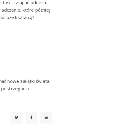
tości i złapać oddech.
adczenie, które później
odróże kształcą?
ać nowe zakątki świata,
 postrzegania