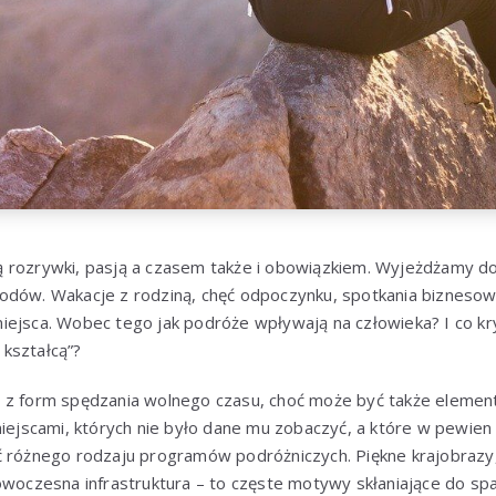
 rozrywki, pasją a czasem także i obowiązkiem. Wyjeżdżamy d
odów. Wakacje z rodziną, chęć odpoczynku, spotkania biznesow
iejsca. Wobec tego jak podróże wpływają na człowieka? I co kr
kształcą”?
 z form spędzania wolnego czasu, choć może być także element
miejscami, których nie było dane mu zobaczyć, a które w pewien
 różnego rodzaju programów podróżniczych. Piękne krajobrazy, i
owoczesna infrastruktura – to częste motywy skłaniające do spa